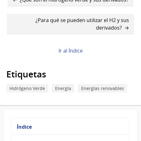
transversales
de
¿Para qué se pueden utilizar el H2 y sus
derivados?
Book
para
¿Qué
Ir al Índice
son
Etiquetas
los
derivados
Hidrógeno Verde
Energía
Energías renovables
del
H2?
Índice