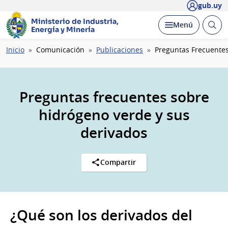
gub.uy
Ministerio de Industria,
Abrir
Desplegar
Menú
Energía y Minería
busc
Ruta
Inicio
Comunicación
Publicaciones
Preguntas Frecuente
de
navegación
Preguntas frecuentes sobre
hidrógeno verde y sus
derivados
Compartir
¿Qué son los derivados del