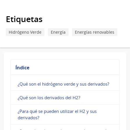
marcos
regulatorios
Etiquetas
están
definidos
Hidrógeno Verde
Energía
Energías renovables
en
Uruguay
para
Índice
la
gestión
¿Qué son el hidrógeno verde y sus derivados?
sostenible
¿Qué son los derivados del H2?
de
¿Para qué se pueden utilizar el H2 y sus
los
derivados?
recursos?