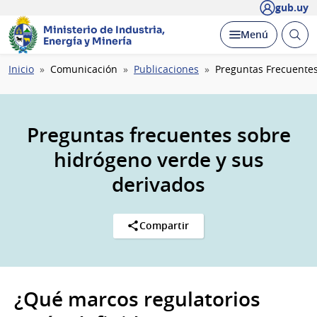
gub.uy
Ministerio de Industria,
Abrir
Desplegar
Menú
Energía y Minería
busc
Ruta
Inicio
Comunicación
Publicaciones
Preguntas Frecuente
de
navegación
Preguntas frecuentes sobre
hidrógeno verde y sus
derivados
Compartir
¿Qué marcos regulatorios