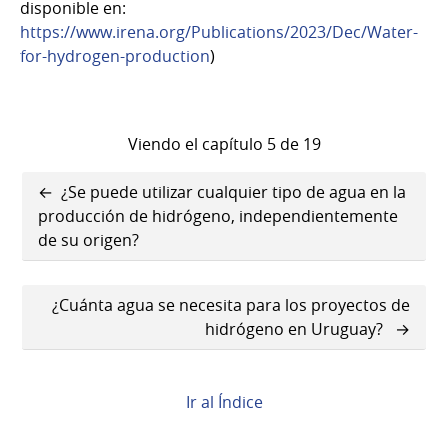
disponible en:
https://www.irena.org/Publications/2023/Dec/Water-
for-hydrogen-production
)
Viendo el capítulo 5 de 19
Enlaces
¿Se puede utilizar cualquier tipo de agua en la
transversales
producción de hidrógeno, independientemente
de su origen?
de
Book
¿Cuánta agua se necesita para los proyectos de
para
hidrógeno en Uruguay?
¿Cuánta
agua
Ir al Índice
se