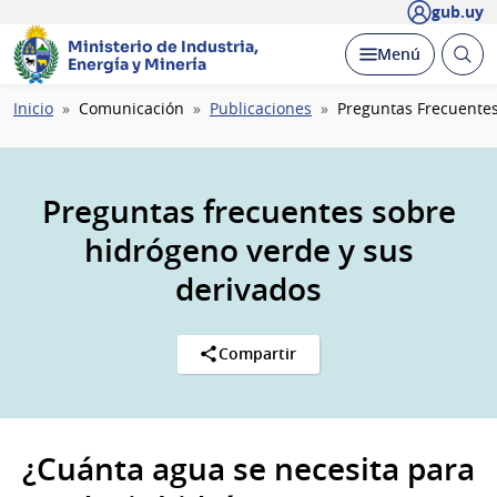
gub.uy
Ministerio de Industria,
Abrir
Desplegar
Menú
Energía y Minería
busc
Ruta
Inicio
Comunicación
Publicaciones
Preguntas Frecuente
de
navegación
Preguntas frecuentes sobre
hidrógeno verde y sus
derivados
Compartir
¿Cuánta agua se necesita para