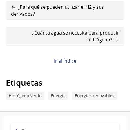
Enlaces
¿Para qué se pueden utilizar el H2 y sus
transversales
derivados?
de
¿Cuánta agua se necesita para producir
Book
hidrógeno?
para
¿Se
Ir al Índice
puede
utilizar
Etiquetas
cualquier
tipo
Hidrógeno Verde
Energía
Energías renovables
de
agua
en