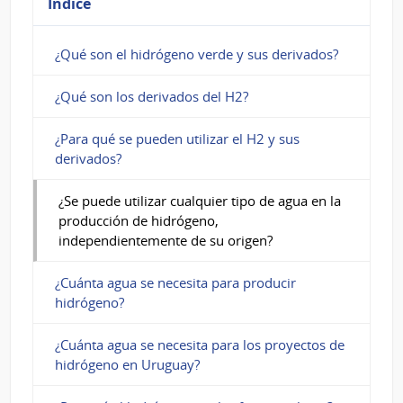
Índice
la
producción
¿Qué son el hidrógeno verde y sus derivados?
de
¿Qué son los derivados del H2?
hidrógeno,
¿Para qué se pueden utilizar el H2 y sus
independientemente
derivados?
de
¿Se puede utilizar cualquier tipo de agua en la
su
producción de hidrógeno,
origen?
independientemente de su origen?
¿Cuánta agua se necesita para producir
hidrógeno?
¿Cuánta agua se necesita para los proyectos de
hidrógeno en Uruguay?