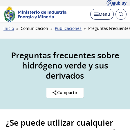
gub.uy
Ministerio de Industria,
Abrir
Desplegar
Menú
Energía y Minería
busc
Ruta
Inicio
Comunicación
Publicaciones
Preguntas Frecuente
de
navegación
Preguntas frecuentes sobre
hidrógeno verde y sus
derivados
Compartir
¿Se puede utilizar cualquier