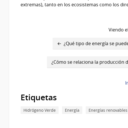
extremas), tanto en los ecosistemas como los dire
Viendo el
Enlaces
¿Qué tipo de energía se puede
transversales
de
¿Cómo se relaciona la producción 
Book
para
I
¿Por
Etiquetas
qué
hablamos
Hidrógeno Verde
Energía
Energías renovables
hoy