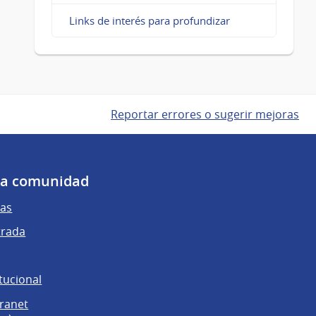
Links de interés para profundizar
Reportar errores o sugerir mejoras
 la comunidad
as
trada
tucional
tranet