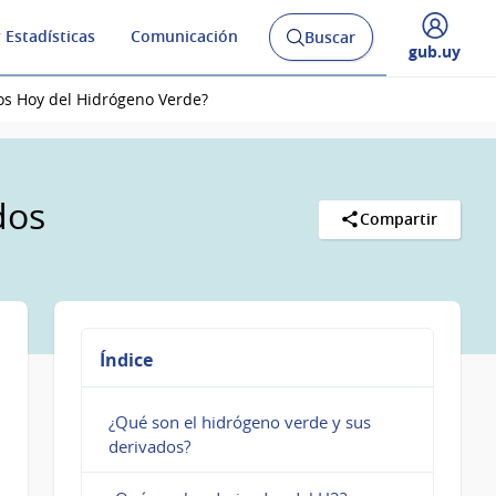
 Estadísticas
Comunicación
Buscar
Abrir
Desplegar
gub.uy
buscador
menú
y
de
s Hoy del Hidrógeno Verde?
dos
Compartir
Índice
¿Qué son el hidrógeno verde y sus
derivados?