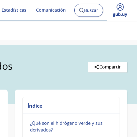
 Estadísticas
Comunicación
Buscar
Abrir
Desplegar
gub.uy
buscador
menú
y
de
dos
Compartir
Índice
¿Qué son el hidrógeno verde y sus
derivados?