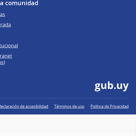
 la comunidad
as
trada
tucional
tranet
os)
gub.uy
Declaración de accesibilidad
Términos de uso
Política de Privacidad