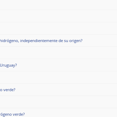
e hidrógeno, independientemente de su origen?
 Uruguay?
no verde?
drógeno verde?