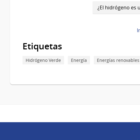
de
¿El hidrógeno es 
Book
para
¿Por
I
qué
Etiquetas
el
Hidrógeno Verde
Energía
Energías renovables
CO2
de
origen
vegetal
es
considerado
neutro