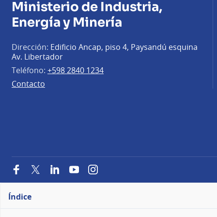
en
Ministerio de Industria,
emisiones
Energía y Minería
de
Dirección:
Edificio Ancap, piso 4, Paysandú esquina
gases
Av. Libertador
de
Teléfono:
+598 2840 1234
efecto
Contacto
invernadero?
Facebook
Twitter
LinkedIn
YouTube
Instagram
Índice