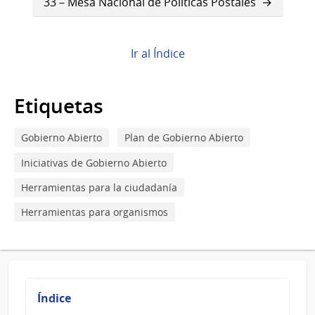
33 – Mesa Nacional de Políticas Postales
Book
para
32
Ir al Índice
–
Etiquetas
Fortalecimiento
del
Gobierno Abierto
Plan de Gobierno Abierto
sector
Iniciativas de Gobierno Abierto
de
Herramientas para la ciudadanía
radiodifusión
Herramientas para organismos
comunitaria
Índice