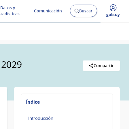
Datos y
Comunicación
Buscar
Abrir
stadísticas
Desplegar
gub.uy
buscador
menú
y
de
 2029
Compartir
Índice
Introducción