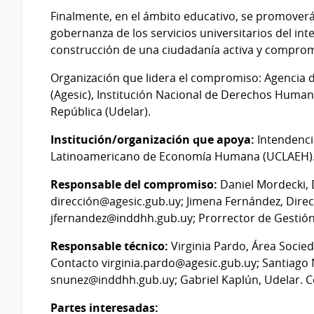
Finalmente, en el ámbito educativo, se promoverá l
gobernanza de los servicios universitarios del int
construcción de una ciudadanía activa y comprom
Organización que lidera el compromiso: Agencia d
(Agesic), Institución Nacional de Derechos Human
República (Udelar).
Institución/organización que apoya:
Intendenci
Latinoamericano de Economía Humana (UCLAEH)
Responsable del compromiso:
Daniel Mordecki, D
dirección@agesic.gub.uy; Jimena Fernández, Direc
jfernandez@inddhh.gub.uy; Prorrector de Gestión
Responsable técnico:
Virginia Pardo, Área Socied
Contacto virginia.pardo@agesic.gub.uy; Santiago
snunez@inddhh.gub.uy; Gabriel Kaplún, Udelar. Co
Partes interesadas: